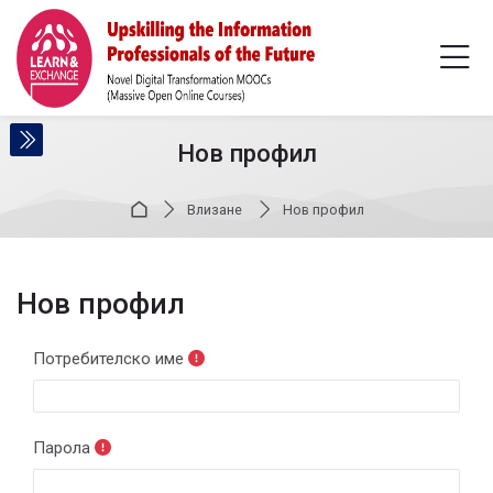
Skip to navigation
Skip to login form
Прескочи на основното съдържание
Skip to accessibility options
Skip to footer
Skip accessibility options
Нов профил
Начална страница
Влизане
Нов профил
Нов профил
Потребителско име
Парола