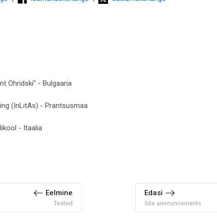
nt Ohridski” - Bulgaaria
ing (InLitAs) - Prantsusmaa
ikool - Itaalia
Eelmine
Edasi
Teated
Site announcements