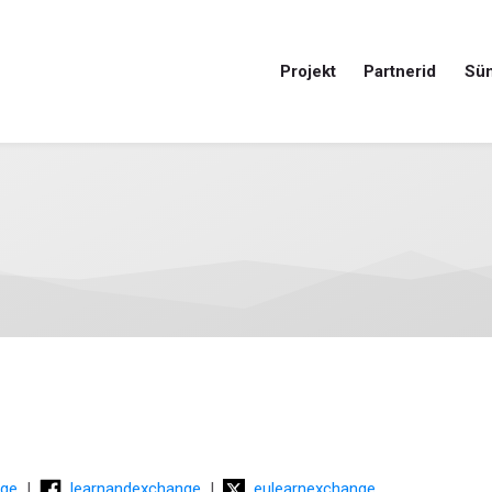
Projekt
Partnerid
Sü
nge
|
learnandexchange
|
eulearnexchange