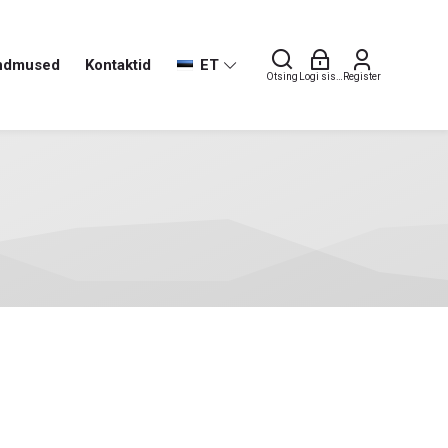
ndmused
Kontaktid
ET
Otsing
Logi sisse
Register