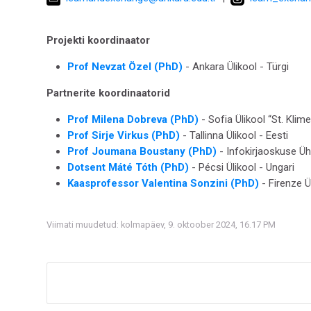
Projekti koordinaator
Prof Nevzat Özel
(PhD)
-
Ankara Ülikool - Türgi
Partnerite koordinaatorid
Prof Milena Dobreva
(PhD)
-
Sofia Ülikool “St. Klime
Prof Sirje Virkus (PhD)
- Tallinna Ülikool - Eesti
Prof Joumana Boustany (PhD
)
-
Infokirjaoskuse Üh
Dotsent Máté Tóth (PhD)
-
Pécsi Ülikool - Ungari
Kaasprofessor Valentina Sonzini (PhD)
-
Firenze Ül
Viimati muudetud: kolmapäev, 9. oktoober 2024, 16.17 PM