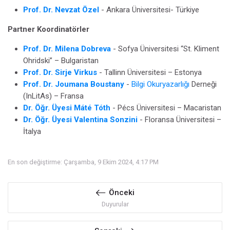
Prof. Dr. Nevzat Özel
-
Ankara Üniversitesi- Türkiye
Partner Koordinatörler
Prof. Dr. Milena Dobreva
-
Sofya Üniversitesi “St. Kliment
Ohridski” – Bulgaristan
Prof. Dr. Sirje Virkus
- Tallinn Üniversitesi – Estonya
Prof. Dr. Joumana Boustany
-
Bilgi Okuryazarlığı
Derneği
(InLitAs) – Fransa
Dr. Öğr. Üyesi Máté Tóth
-
Pécs Üniversitesi – Macaristan
Dr. Öğr. Üyesi Valentina Sonzini
-
Floransa Üniversitesi –
İtalya
En son değiştirme: Çarşamba, 9 Ekim 2024, 4:17 PM
Önceki
Duyurular